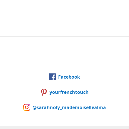
Facebook
yourfrenchtouch
@sarahnoly_mademoisellealma