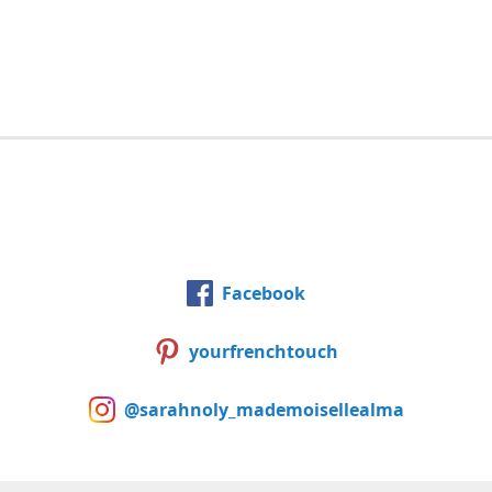
Facebook
yourfrenchtouch
@sarahnoly_mademoisellealma