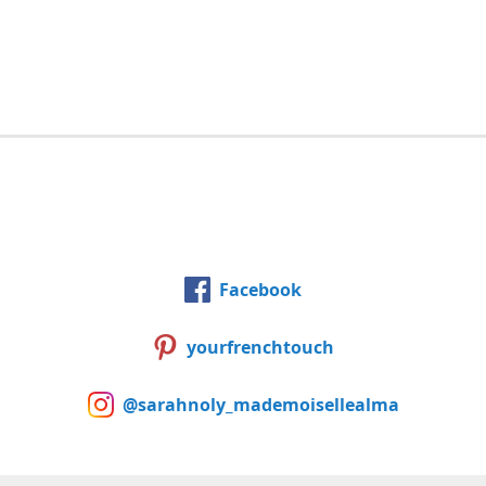
Facebook
yourfrenchtouch
@sarahnoly_mademoisellealma