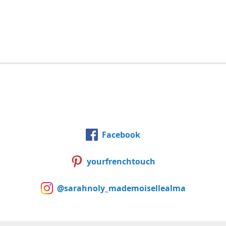
Facebook
yourfrenchtouch
@sarahnoly_mademoisellealma