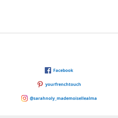
Facebook
yourfrenchtouch
@sarahnoly_mademoisellealma