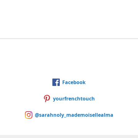
Facebook
yourfrenchtouch
@sarahnoly_mademoisellealma