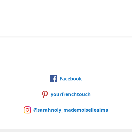
Facebook
yourfrenchtouch
@sarahnoly_mademoisellealma