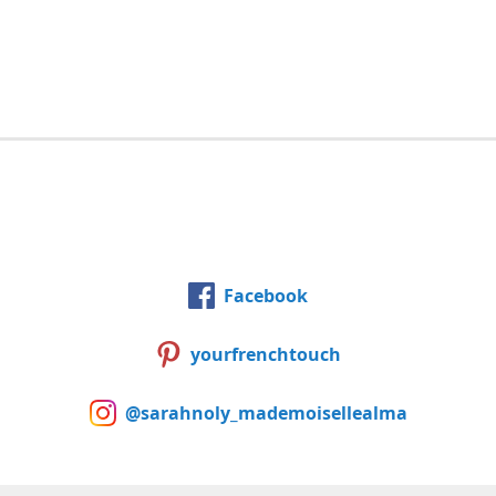
Facebook
yourfrenchtouch
@sarahnoly_mademoisellealma