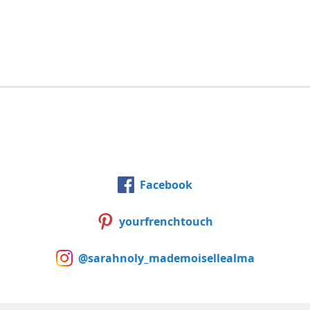
Facebook
yourfrenchtouch
@sarahnoly_mademoisellealma