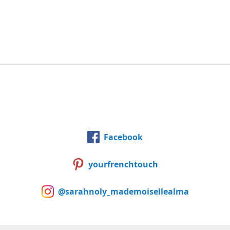
Facebook
yourfrenchtouch
@sarahnoly_mademoisellealma