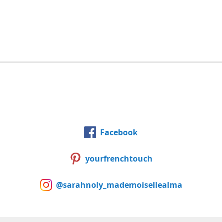
Facebook
yourfrenchtouch
@sarahnoly_mademoisellealma