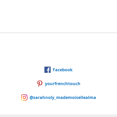
Facebook
yourfrenchtouch
@sarahnoly_mademoisellealma