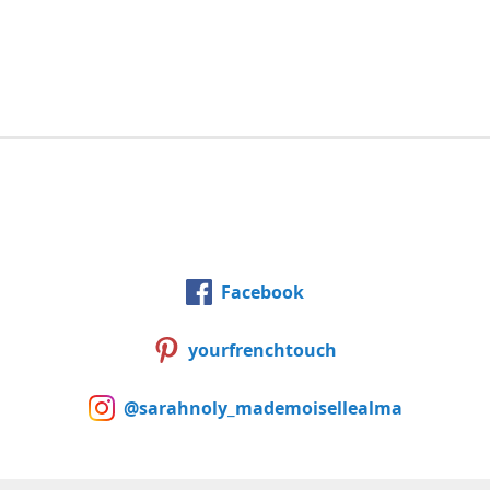
Facebook
yourfrenchtouch
@sarahnoly_mademoisellealma