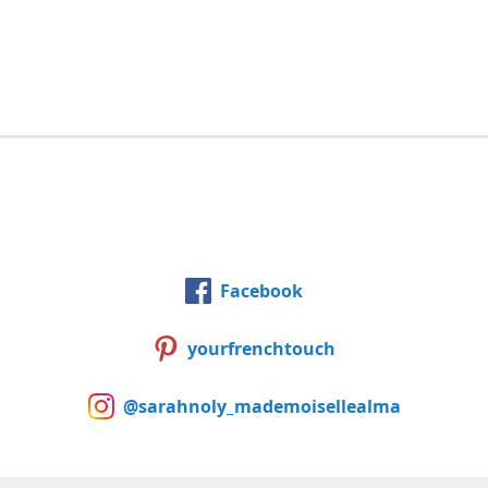
Facebook
yourfrenchtouch
@sarahnoly_mademoisellealma