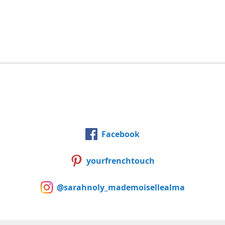
Facebook
yourfrenchtouch
@sarahnoly_mademoisellealma