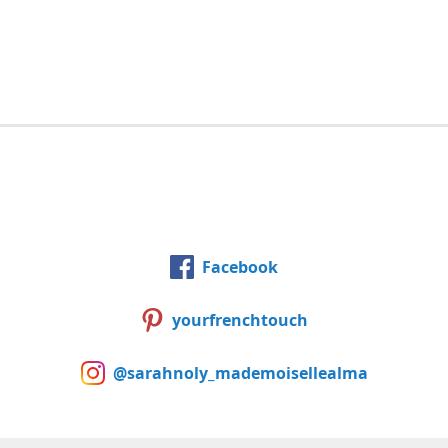
Facebook
yourfrenchtouch
@sarahnoly_mademoisellealma