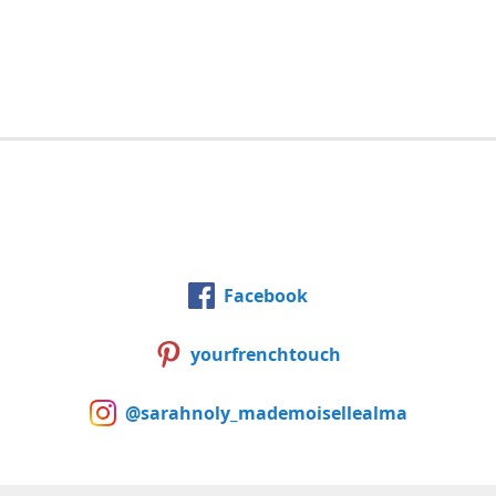
Facebook
yourfrenchtouch
@sarahnoly_mademoisellealma