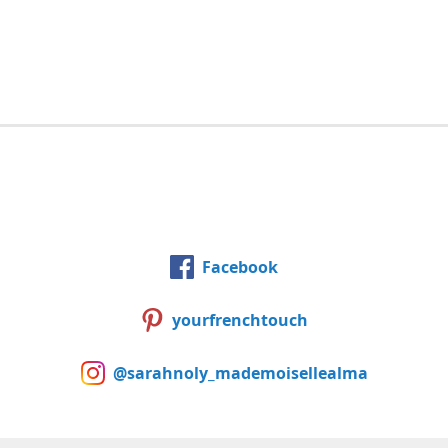
Facebook
yourfrenchtouch
@sarahnoly_mademoisellealma