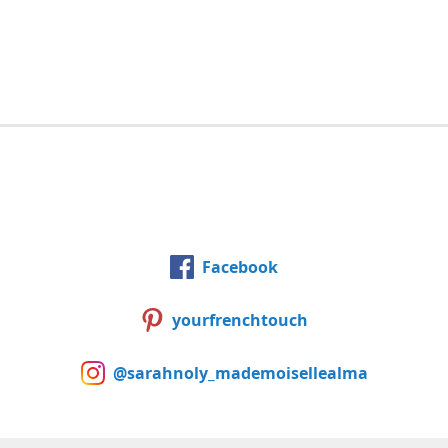
Facebook
yourfrenchtouch
@sarahnoly_mademoisellealma