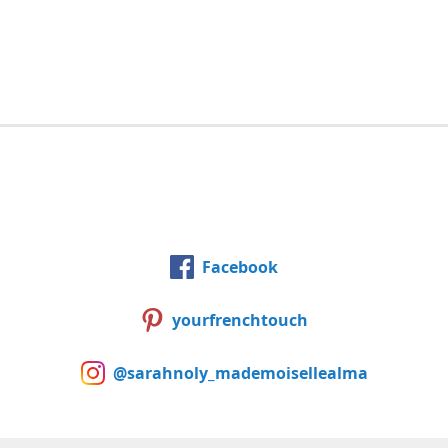
Facebook
yourfrenchtouch
@sarahnoly_mademoisellealma