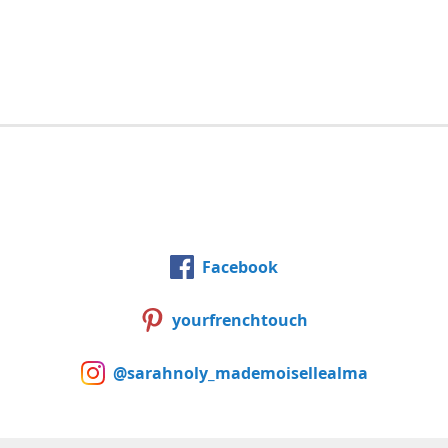
Facebook
yourfrenchtouch
@sarahnoly_mademoisellealma