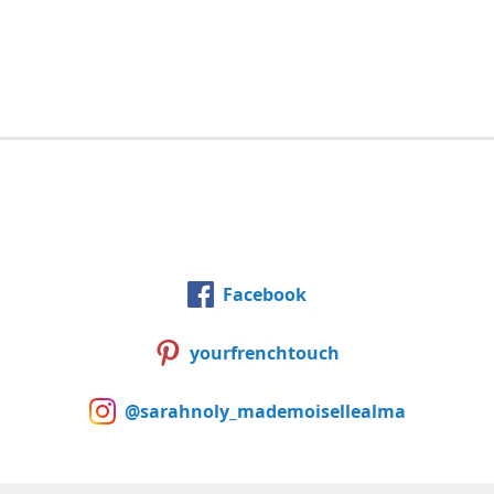
Facebook
yourfrenchtouch
@sarahnoly_mademoisellealma