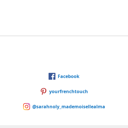
Facebook
yourfrenchtouch
@sarahnoly_mademoisellealma