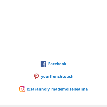
Facebook
yourfrenchtouch
@sarahnoly_mademoisellealma