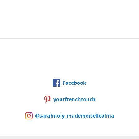
Facebook
yourfrenchtouch
@sarahnoly_mademoisellealma