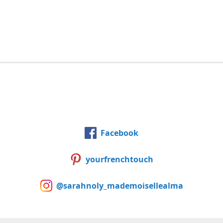
Facebook
yourfrenchtouch
@sarahnoly_mademoisellealma