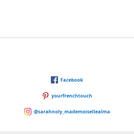
Facebook
yourfrenchtouch
@sarahnoly_mademoisellealma