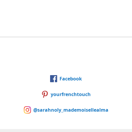
Facebook
yourfrenchtouch
@sarahnoly_mademoisellealma