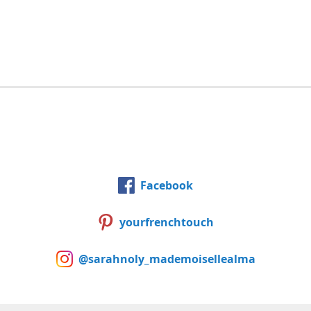
Facebook
yourfrenchtouch
@sarahnoly_mademoisellealma