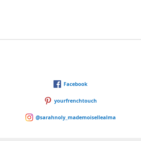
Facebook
yourfrenchtouch
@sarahnoly_mademoisellealma