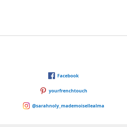
Facebook
yourfrenchtouch
@sarahnoly_mademoisellealma